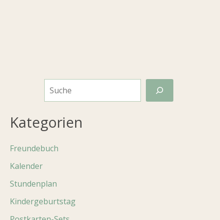
S
u
c
Kategorien
h
Freundebuch
e
n
Kalender
Stundenplan
Kindergeburtstag
Postkarten-Sets