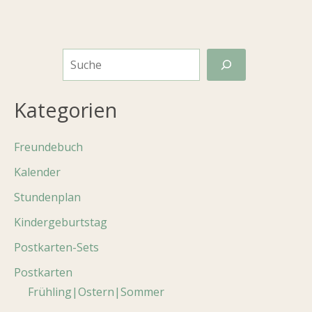
S
u
c
Kategorien
h
Freundebuch
e
n
Kalender
Stundenplan
Kindergeburtstag
Postkarten-Sets
Postkarten
Frühling|Ostern|Sommer