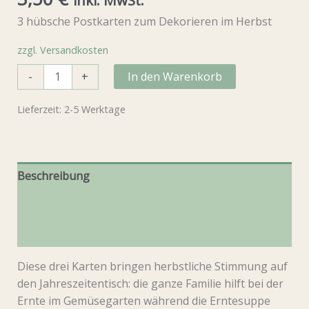
inkl. MwSt.
3 hübsche Postkarten zum Dekorieren im Herbst
zzgl. Versandkosten
Postkarten-
-
+
In den Warenkorb
Set
Herbst
Lieferzeit:
2-5 Werktage
Menge
Beschreibung
Produktsicherheit
Rezensionen (0)
Diese drei Karten bringen herbstliche Stimmung auf
den Jahreszeitentisch: die ganze Familie hilft bei der
Ernte im Gemüsegarten während die Erntesuppe