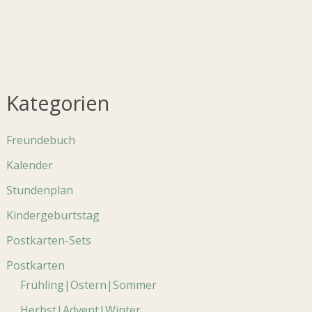
auf.
Die
Optionen
können
auf
der
Kategorien
Produktseite
gewählt
Freundebuch
werden
Kalender
Stundenplan
Kindergeburtstag
Postkarten-Sets
Postkarten
Frühling|Ostern|Sommer
Herbst|Advent|Winter