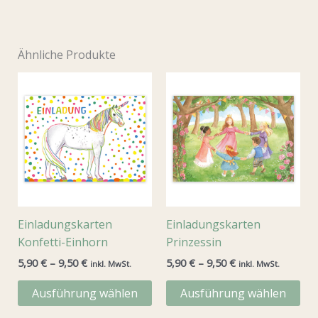
Ähnliche Produkte
Einladungskarten
Einladungskarten
Konfetti-Einhorn
Prinzessin
5,90
€
–
9,50
€
5,90
€
–
9,50
€
inkl. MwSt.
inkl. MwSt.
Dieses
Die
Ausführung wählen
Ausführung wählen
Produkt
Pr
weist
wei